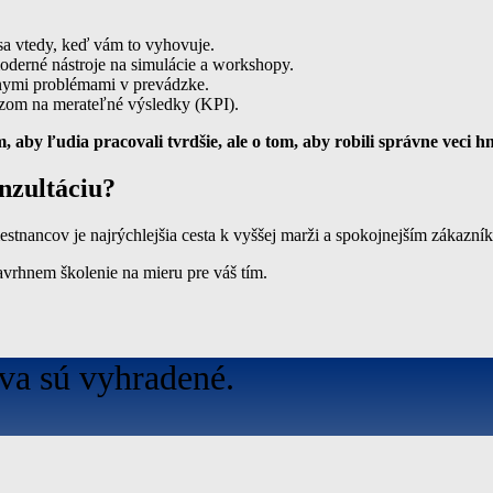
sa vtedy, keď vám to vyhovuje.
erné nástroje na simulácie a workshopy.
nymi problémami v prevádzke.
zom na merateľné výsledky (KPI).
m, aby ľudia pracovali tvrdšie, ale o tom, aby robili správne veci 
nzultáciu?
estnancov je najrýchlejšia cesta k vyššej marži a spokojnejším zákazní
avrhnem školenie na mieru pre váš tím.
a sú vyhradené.