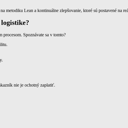
a metodiku Lean a kontinuálne zlepšovanie, ktoré sú postavené na reáln
logistike?
nym procesom. Spoznávate sa v tomto?
litu.
y.
ákazník nie je ochotný zaplatiť.