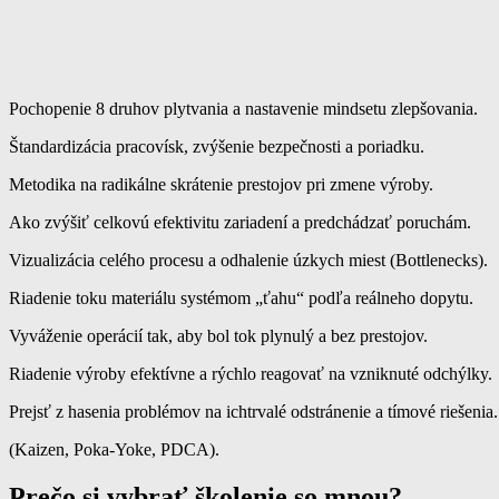
Pochopenie 8 druhov plytvania a nastavenie mindsetu zlepšovania.
Štandardizácia pracovísk, zvýšenie bezpečnosti a poriadku.
Metodika na radikálne skrátenie prestojov pri zmene výroby.
Ako zvýšiť celkovú efektivitu zariadení a predchádzať poruchám.
Vizualizácia celého procesu a odhalenie úzkych miest (Bottlenecks).
Riadenie toku materiálu systémom „ťahu“ podľa reálneho dopytu.
Vyváženie operácií tak, aby bol tok plynulý a bez prestojov.
Riadenie výroby efektívne a rýchlo reagovať na vzniknuté odchýlky.
Prejsť z hasenia problémov na ichtrvalé odstránenie a tímové riešenia.
(Kaizen, Poka-Yoke, PDCA).
Prečo si vybrať školenie so mnou?