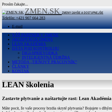
Prosím čakajte...
Prejsť
ZMEN.SK
na
ZMENY ĽAHŠIE A DOSTUPNEJŠIE
obsah
Telefón:
+421 907 664 283
E-mail
VÁŠ PARTNER V ZMENE
AKCEPTÁCIA ZMENY
LEAN AKADÉMIA
DÁTA POD KONTROLOU
DIGI-SPRIEVODKA
INTELIGENTNÁ ÚDRŽBA
METÓDA „TIEŇOVÝ PRACOVNÍK“
ČLÁNKY
KONTAK
LEAN školenia
Zastavte plytvanie a naštartujte rast: Lean Akadémi
Máte pocit, že vaše procesy brzdia skryté plytvania? Bojujete s dlhý