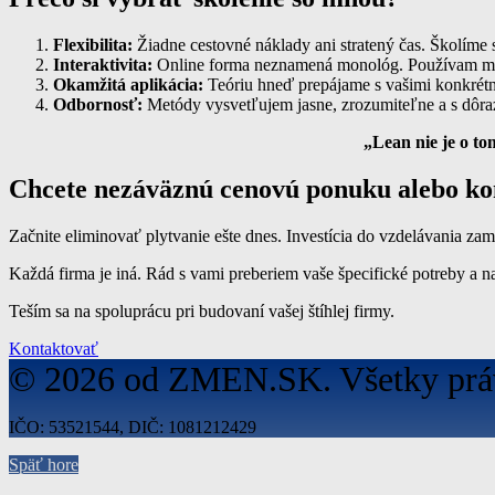
Flexibilita:
Žiadne cestovné náklady ani stratený čas. Školíme 
Interaktivita:
Online forma neznamená monológ. Používam mod
Okamžitá aplikácia:
Teóriu hneď prepájame s vašimi konkrét
Odbornosť:
Metódy vysvetľujem jasne, zrozumiteľne a s dôra
„Lean nie je o to
Chcete nezáväznú cenovú ponuku alebo ko
Začnite eliminovať plytvanie ešte dnes.
Investícia do vzdelávania zam
Každá firma je iná. Rád s vami preberiem vaše špecifické potreby a n
Teším sa na spoluprácu pri budovaní vašej štíhlej firmy.
Kontaktovať
© 2026 od ZMEN.SK. Všetky práv
IČO: 53521544, DIČ: 1081212429
Späť hore