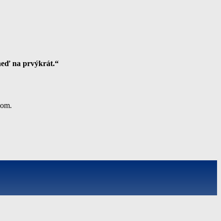
hneď na prvýkrát.“
kom.