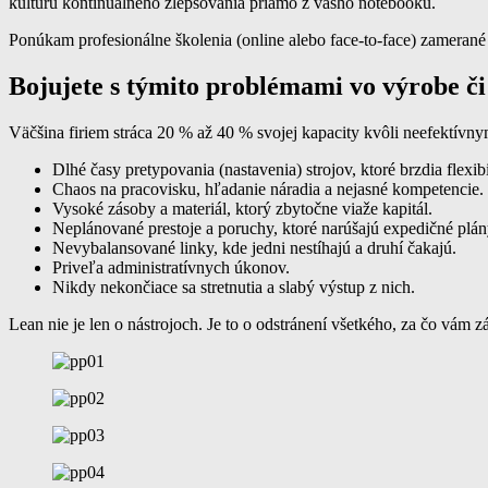
kultúru kontinuálneho zlepšovania priamo z vášho notebooku.
Ponúkam profesionálne školenia (online alebo face-to-face) zamerané n
Bojujete s týmito problémami vo výrobe či 
Väčšina firiem stráca 20 % až 40 % svojej kapacity kvôli neefektív
Dlhé časy pretypovania (nastavenia) strojov, ktoré brzdia flexibi
Chaos na pracovisku, hľadanie náradia a nejasné kompetencie.
Vysoké zásoby a materiál, ktorý zbytočne viaže kapitál.
Neplánované prestoje a poruchy, ktoré narúšajú expedičné plán
Nevybalansované linky, kde jedni nestíhajú a druhí čakajú.
Priveľa administratívnych úkonov.
Nikdy nekončiace sa stretnutia a slabý výstup z nich.
Lean nie je len o nástrojoch. Je to o odstránení všetkého, za čo vám z